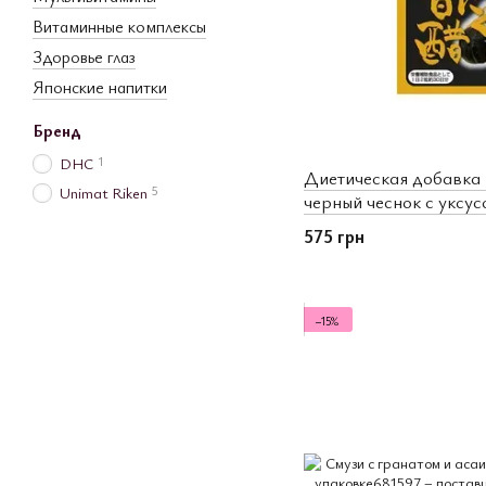
Витаминные комплексы
Здоровье глаз
Японские напитки
Бренд
1
DHC
Диетическая добавка
5
Unimat Riken
черный чеснок с уксус
шт (580360)
575 грн
−15%