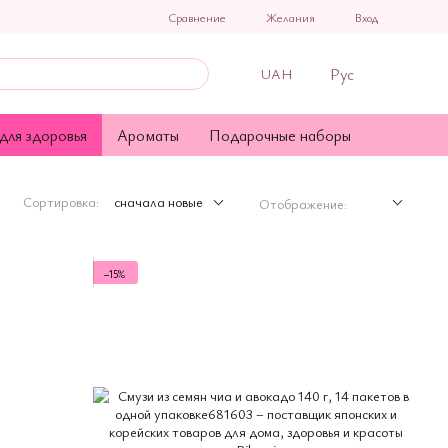
Сравнение
Желания
Вход
Рус
UAH
для здоровья
Ароматы
Подарочные наборы
Сортировка:
сначала новые
Отображение:
−15%