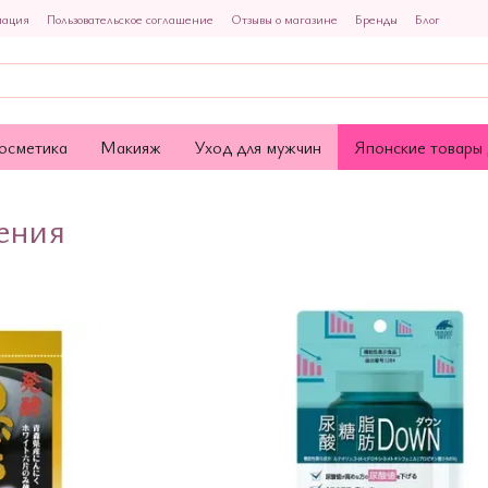
мация
Пользовательское соглашение
Отзывы о магазине
Бренды
Блог
осметика
Макияж
Уход для мужчин
Японские товары 
ения