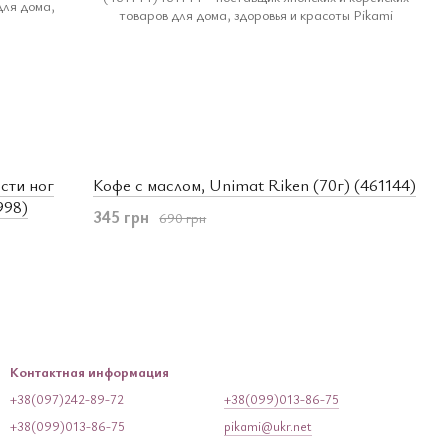
сти ног
Кофе с маслом, Unimat Riken (70г) (461144)
998)
345 грн
690 грн
Контактная информация
+38(097)242-89-72
+38(099)013-86-75
+38(099)013-86-75
pikami@ukr.net