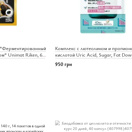
 "Ферментированный
Комплекс с лютеолином и пропион
ом" Unimat Riken, 60
кислотой Uric Acid, Sugar, Fat Dow
днів) Unimat Riken (681474)
950 грн