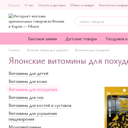
Перейти к основному контенту
Каталог
О нас
Оплата и доставка
Обмен и возврат
Контактная инфор
Политика конфиденциальности
Публичная оферта
Бытовая химия
Детские товары
Уходовая к
Главная
Японские товары для здоровья
Витамины для похудения
Японские витамины для похуд
Витамины для детей
Витамины для кожи
Витамины для похудения
Витамины для сна
Витамины для костей и суставов
Витамины для улучшения
пищеварения
Мультивитамины