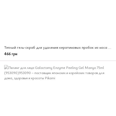
Теплый гель-скраб для удаления кератиновых пробок из носа Softimo Warm Black Gel 25 г,Kose Cosmeport (315714)
466 грн