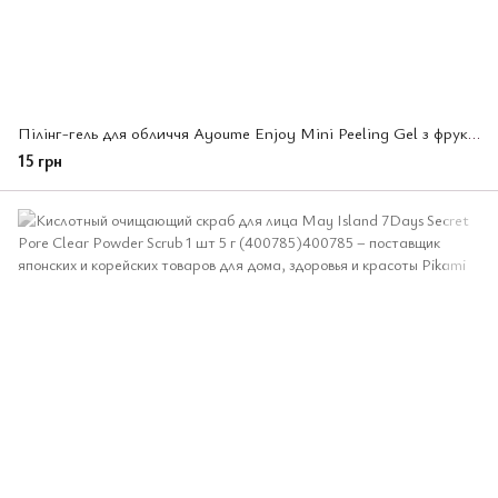
Пілінг-гель для обличчя Ayoume Enjoy Mini Peeling Gel з фруктовими кислотами 3 г (252211)
15 грн