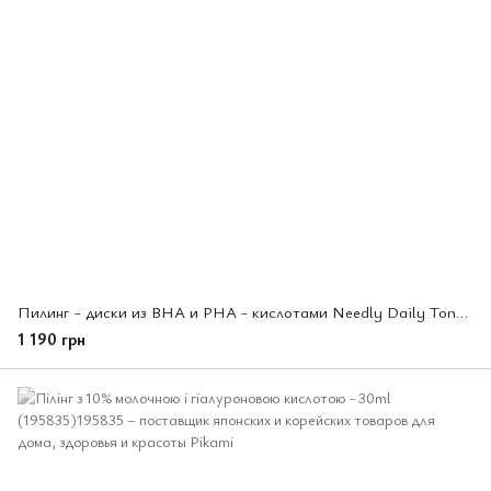
Пилинг - диски из BHA и PHA - кислотами Needly Daily Toner Pad, 60 шт (422236)
1 190 грн