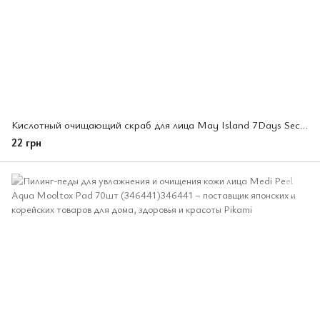
Кислотный очищающий скраб для лица May Island 7Days Secret Pore Clear Powder Scrub 1 шт 5 г (400785)
22 грн