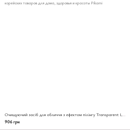
Очищуючий засіб для обличчя з ефектом пілінгу Transparent Lab PHA Soft Peeling , 150 мл (434541)
906 грн