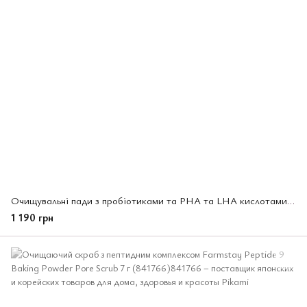
Очищувальні пади з пробіотиками та PHA та LHA кислотами Dr.Ceuracle, 60 шт (614914)
1 190 грн