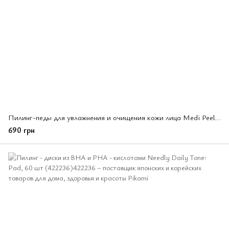
Пилинг-педы для увлажнения и очищения кожи лица Medi Peel Aqua Mooltox Pad 70шт (346441)
690 грн