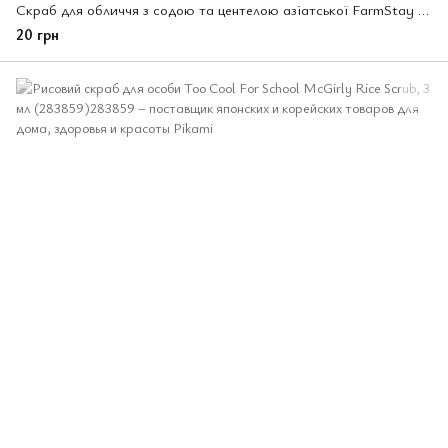
Скраб для обличчя з содою та центелою азіатської FarmStay Cica Farm Baking Powder Scrub, 7 г (197872)
20 грн