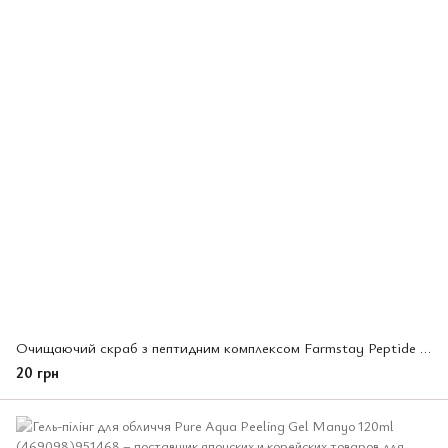
Очищаючий скраб з пептидним комплексом Farmstay Peptide 9 Baking Powder Pore Scrub 7 г (841766)
20 грн