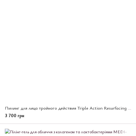
Пилинг для лица тройного действия Triple Action Resurfacing Peel INSTYTUTUM, 60 мл (589033)
3 700 грн