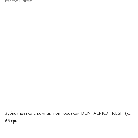
Зубная щетка с компактной головкой DENTALPRO FRESH (средней жесткости) C12, блистер 1 шт. (030166)
65 грн