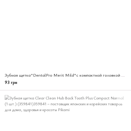
Зубная щетка"DentalPro Merit Mild"с компактной головкой с комбинированными щетинкам(212203)
93 грн