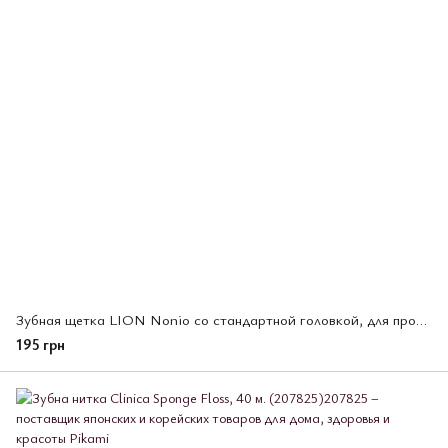
Зубная щетка LION Nonio со стандартной головкой, для профилактики галитоза (средней жесткости) (318187)
195 грн