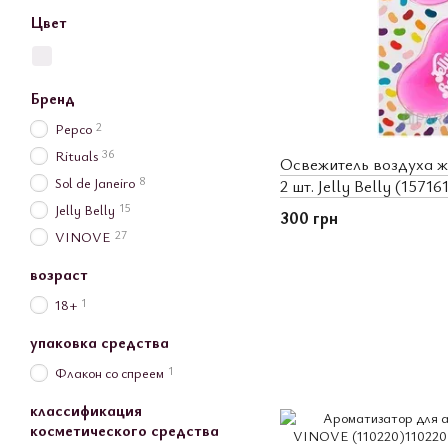
Цвет
Бренд
2
Pepco
36
Rituals
Освежитель воздуха ж
8
Sol de Janeiro
2 шт. Jelly Belly (15716
15
Jelly Belly
300 грн
27
VINOVE
возраст
1
18+
упаковка средства
1
Флакон со спреем
классификация
косметического средства