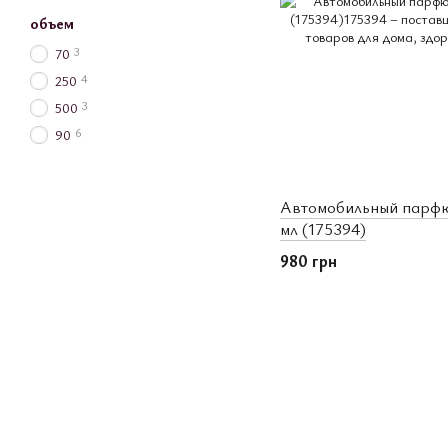
объем
3
70
4
250
3
500
6
90
Автомобильный парфюм
мл (175394)
980 грн