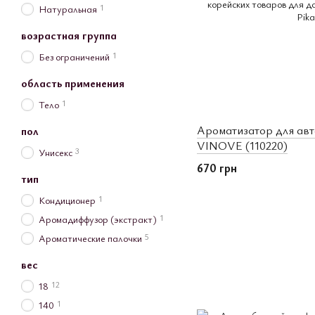
1
Натуральная
возрастная группа
1
Без ограничений
область применения
1
Тело
Ароматизатор для ав
пол
VINOVE (110220)
3
Унисекс
670 грн
тип
1
Кондиционер
1
Аромадиффузор (экстракт)
5
Ароматические палочки
вес
12
18
1
140