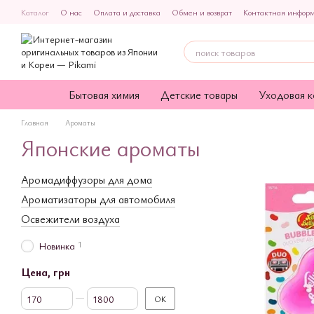
Перейти к основному контенту
Каталог
О нас
Оплата и доставка
Обмен и возврат
Контактная инфор
Политика конфиденциальности
Публичная оферта
Бытовая химия
Детские товары
Уходовая к
Главная
Ароматы
Японские ароматы
Аромадиффузоры для дома
Ароматизаторы для автомобиля
Освежители воздуха
1
Новинка
Цена, грн
От Цена, грн
До Цена, грн
OK