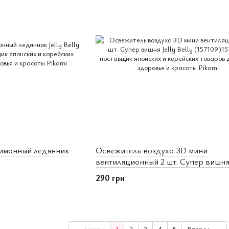
лимонный ледянник
Освежитель воздуха 3D мини
вентиляционный 2 шт. Супер вишня 
Belly (157109)
290 грн
Назад
1
2
3
4
5
Вперед