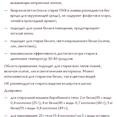
вызывающих неприятные запахи;
биоразлагается (после стирки ПАВ и энзимы распадаются без
вреда для окружающей среды), не содержит фосфатов и хлора,
легкий и прохладный аромат;
подходит для сушки белья в помещении, предотвращает
затхлый запах;
подходит для стирки белого, светлоокрашенного белья (хлопок,
лен, синтетика);
максимальная эффективность достигается при стирке в
диапазоне температур 30-40 градусов.
Область применения: подходит для стирки всех типов тканей,
включая хлопок, лен и синтетические материалы. Может
использоваться для стирки как белых, так и цветных вещей.
НЕ рекомендуется стирать изделия из шерсти и шелка.
Дозировка:
для стиральной машины барабанного типа: 2 кг белья/30 л воды:
0,4 колпачка (25 г); 4 кг белья/45 л воды: 0,7 колпачка (40 г); 5 кг
белья/55 л воды: 0,8 колпачка (49 г);
для замачивания: 25 г геля (0,4 колпачка) на 5 л воды оставить