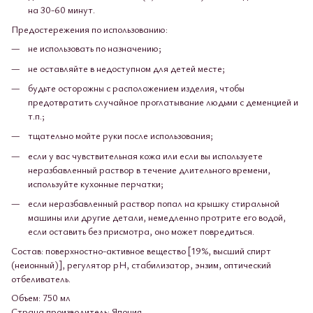
на 30-60 минут.
Предостережения по использованию:
не использовать по назначению;
не оставляйте в недоступном для детей месте;
будьте осторожны с расположением изделия, чтобы
предотвратить случайное проглатывание людьми с деменцией и
т.п.;
тщательно мойте руки после использования;
если у вас чувствительная кожа или если вы используете
неразбавленный раствор в течение длительного времени,
используйте кухонные перчатки;
если неразбавленный раствор попал на крышку стиральной
машины или другие детали, немедленно протрите его водой,
если оставить без присмотра, оно может повредиться.
Состав: поверхностно-активное вещество [19%, высший спирт
(неионный)], регулятор pH, стабилизатор, энзим, оптический
отбеливатель.
Объем: 750 мл
Страна производитель: Япония