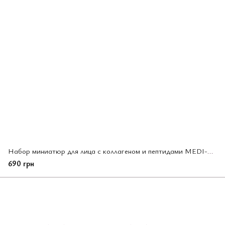
Набор миниатюр для лица с коллагеном и пептидами MEDI-PEEL Red Lacto Peptide Collagen Skin (823035 )
690 грн