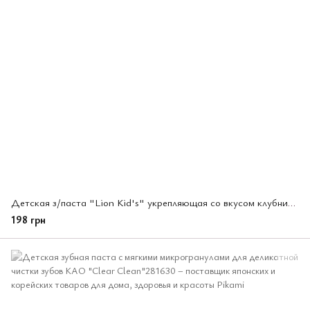
Детская з/паста "Lion Kid's" укрепляющая со вкусом клубники LION, 60гр (231134)
198 грн