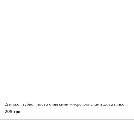
Детская зубная паста с мягкими микрогранулами для деликатной чистки зубов КAO "Clear Clean"
209 грн