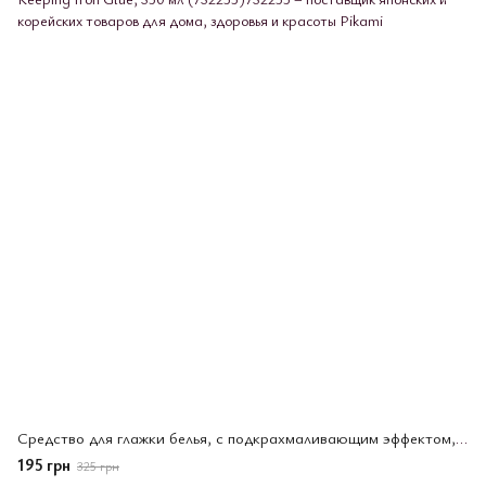
Средство для глажки белья, с подкрахмаливающим эффектом, Kao Keeping Iron Glue, 350 мл (732255)
195 грн
325 грн