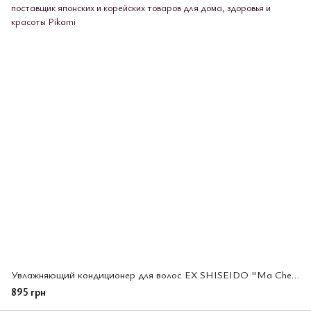
Увлажняющий кондиционер для волос EX SHISEIDO "Ma Cherie" с цветочно-фруктовым ароматом 450 мл.(447664)
895 грн