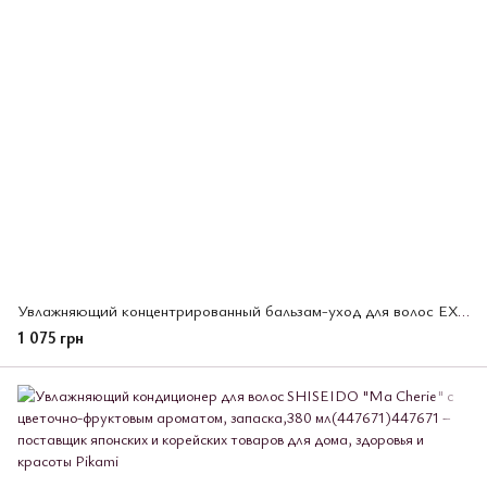
Увлажняющий концентрированный бальзам-уход для волос EX SHISEIDO "Ma Cherie", 180 гр (447688)
1 075 грн