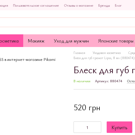
мация
Пользовательское соглашение
Отзывы о магазине
Бренды
Блог
осметика
Макияж
Уход для мужчин
Японские товары 
Главная
Уходовая косметика
Сред
Блеск для губ гранат Lipss, 8 мл (880474)
Блеск для губ 
В наличии
Артикул: 880474
Оста
520 грн
Купить