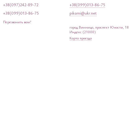
+38(097)242-89-72
+38(099)013-86-75
+38(099)013-86-75
pikami@ukr.net
Перезвонить вам?
город Винница, проспект Юности, 18
Индекс (21000)
Карта проезда