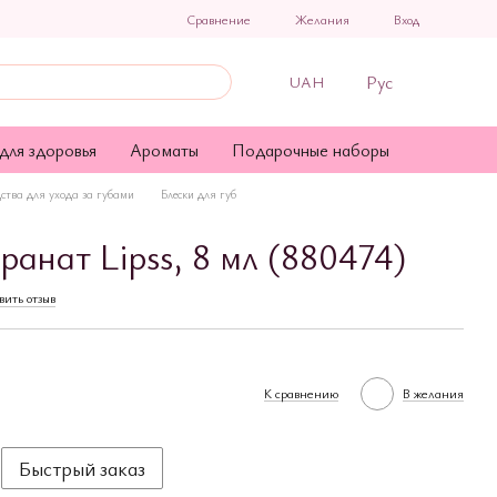
Сравнение
Желания
Вход
Рус
UAH
для здоровья
Ароматы
Подарочные наборы
ства для ухода за губами
Блески для губ
гранат Lipss, 8 мл (880474)
вить отзыв
К сравнению
В желания
Быстрый заказ