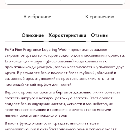
В избранное
К сравнению
Описание
Характеристики
Отзывы
FaFa Fine Fragrance Layering Wash - премиальное жидкое
стиральное средство, которое создано для «наслаивания» аромата.
Его концепция – layering(наслаивание) когда совместить с
ароматным кондиционером, запахи наслаиваются и усиливают друг
друга. В результате белье получает более глубокий, объемный и
изысканный аромат, похожий не просто на запах чистоты, а на
настоящий легкий парфюм для тканей.
Версия с ароматом аромата бергамота,жасмина, лилии сочетает
свежесть цитруса и нежную цветочную легкость. Этот аромат
придает белью ощущение чистоты, легкости и волшебства, не
перетягивает внимание и гармонично сочетается со многими
мягкими ароматами кондиционеров.
В плане функциональности, средство выполняет еще и
дезодорирующую и антибактериальную роль: в формулу входят