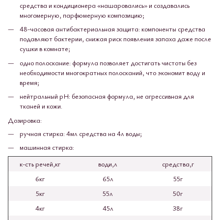
средства и кондиционера «нашаровались» и создавались
многомерную, парфюмерную композицию;
48-часовая антибактериальная защита: компоненты средства
подавляют бактерии, снижая риск появления запаха даже после
сушки в комнате;
одно полоскание: формула позволяет достигать чистоты без
необходимости многократных полосканий, что экономит воду и
время;
нейтральный pH: безопасная формула, не агрессивная для
тканей и кожи.
Дозировка:
ручная стирка: 4мл средства на 4л воды;
машинная стирка:
к-сть речей,кг
води,л
средства,г
6кг
65л
55г
5кг
55л
50г
4кг
45л
38г