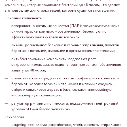
компоненты, которые подавляют бактерии до 48 часов, что делает
его пригодным для стирки вещей, которые сушатся в помещении.
Основные компоненты:
поверхностно-активные вещества (ПАР): полисоксиэтиленовые
алкилетеры, легкие мыла - обеспечивают бережную, но
эффективную очистку грязи на волокнах;
энзимы: расщепляют белковые и сложные загрязнения, помогая
бороться с потовыми, жировыми и органическими частицами;
антибактериальные компоненты: подавляют рост
микроорганизмов, вызывающих неприятные запахи, обеспечивая
защиту до 48 часов;
ароматические ингредиенты: состав парфюмерного качества –
бергамот, кассис в верхней ноте, лилия и жасмин в среднем,
амбра и сандаловое дерево в базе, создают многослойную
«парфюмерную» композицию;
регулятор pH: лимонная кислота, поддерживает нейтральный
уровень рН для безопасной стирки.
Технологии:
Layering-технология: разработано, чтобы ароматы стирального