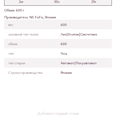
2кг
30л
25г
Объем: 600 г
Производитель: NS FaFa, Япония
вес
600
основной тип ткани
Лен|Хлопок|Синтетика
объем
600
тип
Гель
тип стирки
Автомат|Полуавтомат
Страна производства
Япония
Добавьте первый отзыв