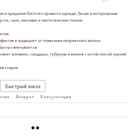
ия и придания богатого аромата одежде, белью и интерьерным
сти, льна, смесовых и синтетических тканей.
ктом.
ектом и защищает от появления неприятного запаха.
быстро впитывается.
омат жасмина, ландыша, туберозы и ванили с нотой спелой черной
й стирки.
Быстрый заказ
нтия
Возврат
Консультация