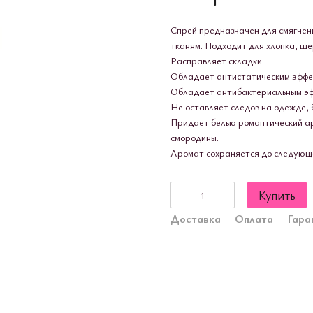
Спрей предназначен для смягчен
тканям. Подходит для хлопка, шер
Расправляет складки.
Обладает антистатическим эффе
Обладает антибактериальным эфф
Не оставляет следов на одежде, 
Придает белью романтический ар
смородины.
Аромат сохраняется до следующе
Купить
Доставка
Оплата
Гара