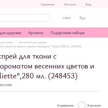
Сравнение
Желания
Вход
Рус
UAH
для здоровья
Ароматы
Подарочные наборы
 для стирки
Антистатик для одежды
ым ароматом весенних цветов и смородины "Juliette",280 мл. (248453)
прей для ткани с
роматом весенних цветов и
iette",280 мл. (248453)
ить отзыв
К сравнению
В желания