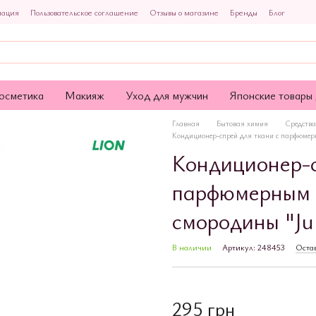
мация
Пользовательское соглашение
Отзывы о магазине
Бренды
Блог
осметика
Макияж
Уход для мужчин
Японские товары 
Главная
Бытовая химия
Средства
Кондиционер-спрей для ткани с парфюмерн
Кондиционер-с
парфюмерным а
смородины "Jul
В наличии
Артикул: 248453
Остав
295 грн