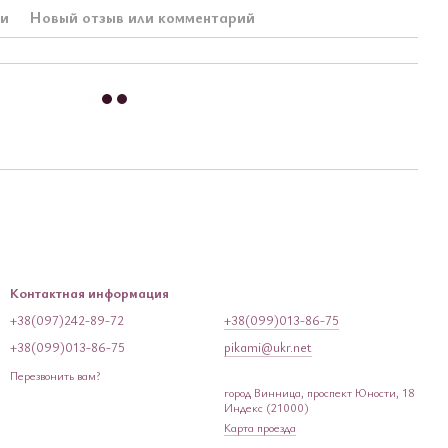
ки
Новый отзыв или комментарий
Контактная информация
+38(097)242-89-72
+38(099)013-86-75
+38(099)013-86-75
pikami@ukr.net
Перезвонить вам?
город Винница, проспект Юности, 18
Индекс (21000)
Карта проезда