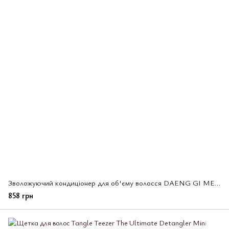
Зволожуючий кондиціонер для об'єму волосся DAENG GI MEO RI GLAMO Keratin Treatment(095570)
858 грн