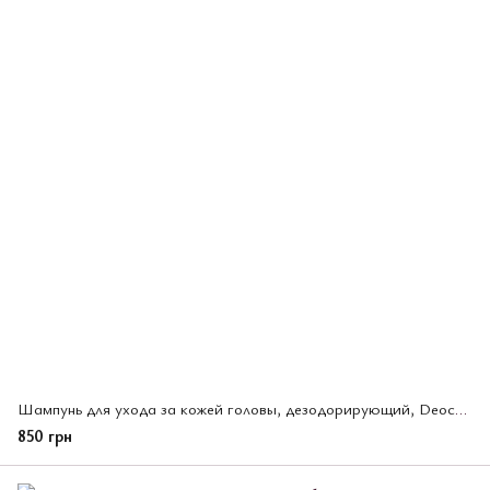
Шампунь для ухода за кожей головы, дезодорирующий, Deoco, Rohto, 450 мл (193943)
850 грн