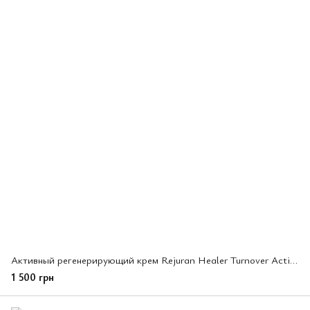
Активный регенерирующий крем Rejuran Healer Turnover Active Cream, 50 мл (401977)
1 500 грн