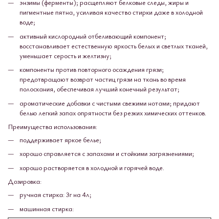
энзимы (ферменты); расщепляют белковые следы, жиры и
пигментные пятна, усиливая качество стирки даже в холодной
воде;
активный кислородный отбеливающий компонент;
восстанавливает естественную яркость белых и светлых тканей,
уменьшает серость и желтизну;
компоненты против повторного осаждения грязи;
предотвращают возврат частиц грязи на ткань во время
полоскания, обеспечивая лучший конечный результат;
ароматические добавки с чистыми свежими нотами; придают
белью легкий запах опрятности без резких химических оттенков.
Преимущества использования:
поддерживает яркое белье;
хорошо справляется с запахами и стойкими загрязнениями;
хорошо растворяется в холодной и горячей воде.
Дозировка:
ручная стирка: 3г на 4л;
машинная стирка: