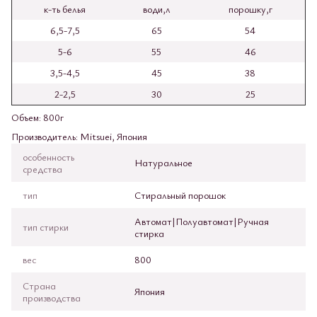
к-ть белья
води,л
порошку,г
6,5-7,5
65
54
5-6
55
46
3,5-4,5
45
38
2-2,5
30
25
Объем: 800г
Производитель: Mitsuei, Япония
особенность
Натуральное
средства
тип
Стиральный порошок
Автомат|Полуавтомат|Ручная
тип стирки
стирка
вес
800
Страна
Япония
производства