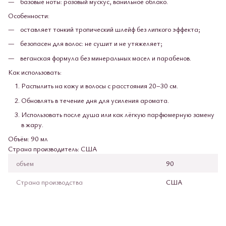
базовые ноты: розовый мускус, ванильное облако.
Особенности:
оставляет тонкий тропический шлейф без липкого эффекта;
безопасен для волос: не сушит и не утяжеляет;
веганская формула без минеральных масел и парабенов.
Как использовать:
Распылить на кожу и волосы с расстояния 20–30 см.
Обновлять в течение дня для усиления аромата.
Использовать после душа или как лёгкую парфюмерную замену
в жару.
Объём: 90 мл
Страна производитель: США
объем
90
Страна производства
США