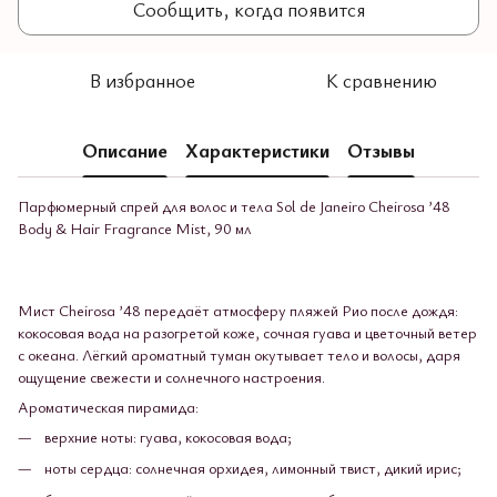
Сообщить, когда появится
В избранное
К сравнению
Описание
Характеристики
Отзывы
Парфюмерный спрей для волос и тела Sol de Janeiro Cheirosa ’48
Body & Hair Fragrance Mist, 90 мл
Мист Cheirosa ’48 передаёт атмосферу пляжей Рио после дождя:
кокосовая вода на разогретой коже, сочная гуава и цветочный ветер
с океана. Лёгкий ароматный туман окутывает тело и волосы, даря
ощущение свежести и солнечного настроения.
Ароматическая пирамида:
верхние ноты: гуава, кокосовая вода;
ноты сердца: солнечная орхидея, лимонный твист, дикий ирис;