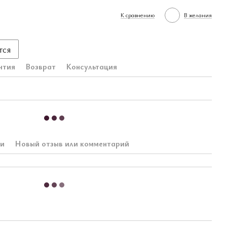
К сравнению
В желания
тся
нтия
Возврат
Консультация
ки
Новый отзыв или комментарий