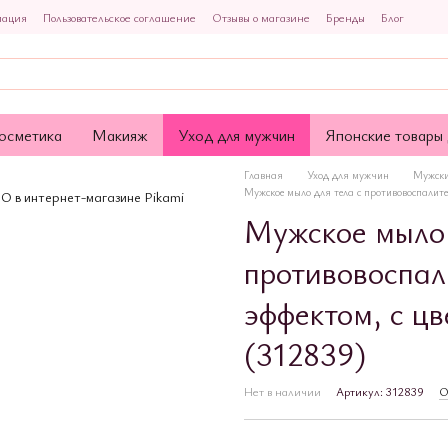
мация
Пользовательское соглашение
Отзывы о магазине
Бренды
Блог
осметика
Макияж
Уход для мужчин
Японские товары 
Главная
Уход для мужчин
Мужски
Мужское мыло для тела с противовоспалит
Мужское мыло 
противовоспа
эффектом, с ц
(312839)
Нет в наличии
Артикул: 312839
О