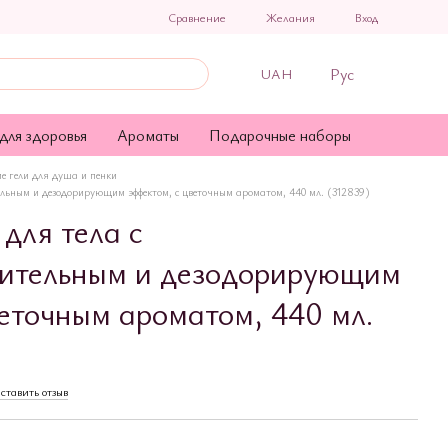
Сравнение
Желания
Вход
Рус
UAH
для здоровья
Ароматы
Подарочные наборы
е гели для душа и пенки
ельным и дезодорирующим эффектом, с цветочным ароматом, 440 мл. (312839)
для тела с
лительным и дезодорирующим
веточным ароматом, 440 мл.
ставить отзыв