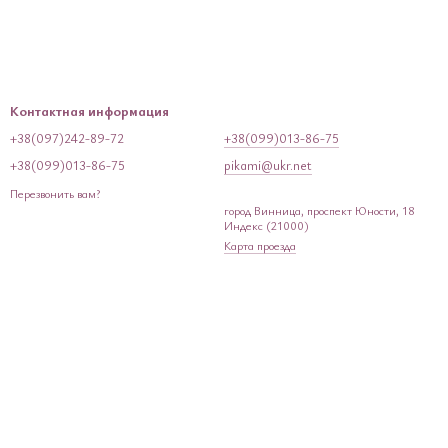
Контактная информация
+38(097)242-89-72
+38(099)013-86-75
+38(099)013-86-75
pikami@ukr.net
Перезвонить вам?
город Винница, проспект Юности, 18
Индекс (21000)
Карта проезда