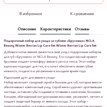
В избранное
К сравнению
Описание
Характеристики
Отзывы
Подарочный набор для ухода за губами «Брусника» NCLA
Beauty Winter Berries Lip Care Set Winter Berries Lip Care Set
Добавьте нотки зимней свежести в свой уход с подарочным набором
для губ «Брусника» от NCLA Beauty. Его сладко-кислый аромат
брусники создает атмосферу зимнего уюта и тепла. Этот набор
идеально подходит для тех, кто хочет обеспечить своим губам
нежность, гладкость и увлажнение в холодное время года.
Идеальный дуэт для зимнего ухода
Набор включает сахарный скраб и бальзам для губ, которые вместе
обеспечивают комплексный уход. Скраб мягко удаляет ороговевшие
частицы, оставляя губы гладкими и готовыми к нанесению бальзама.
Бальзам, обогащенный натуральными маслами, увлажняет, питает и
создает защитный барьер от зимнего холода. Этот набор –
прекрасный выбор для повседневного ухода или в качестве подарка.