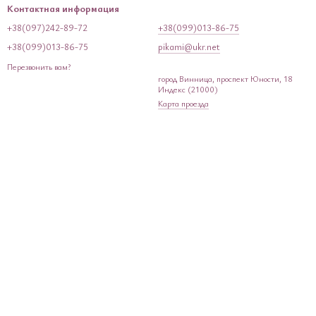
Контактная информация
+38(097)242-89-72
+38(099)013-86-75
+38(099)013-86-75
pikami@ukr.net
Перезвонить вам?
город Винница, проспект Юности, 18
Индекс (21000)
Карта проезда