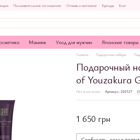
мация
Пользовательское соглашение
Отзывы о магазине
Бренды
Блог
осметика
Макияж
Уход для мужчин
Японские товары 
Главная
Подарочные наборы
Пода
Подарочный на
of Youzakura G
Нет в наличии
Артикул: 203127
О
1 650 грн
Сообщить, когда появи