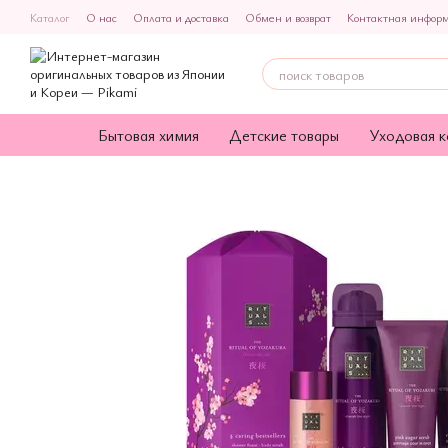
Перейти к основному контенту
Каталог
О нас
Оплата и доставка
Обмен и возврат
Контактная инфор
Политика конфиденциальности
Публичная оферта
Бытовая химия
Детские товары
Уходовая к