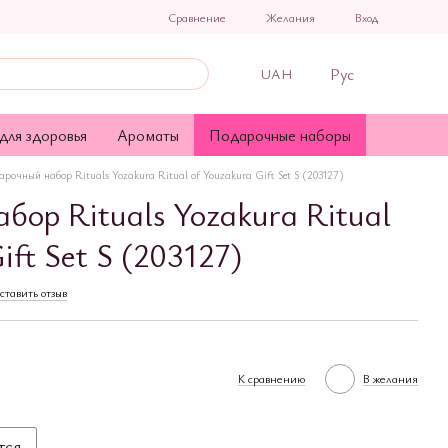
Сравнение
Желания
Вход
Рус
UAH
для здоровья
Ароматы
Подарочные наборы
рочный набор Rituals Yozakura Ritual of Youzakura Gift Set S (203127)
бор Rituals Yozakura Ritual
ift Set S (203127)
ставить отзыв
К сравнению
В желания
тся