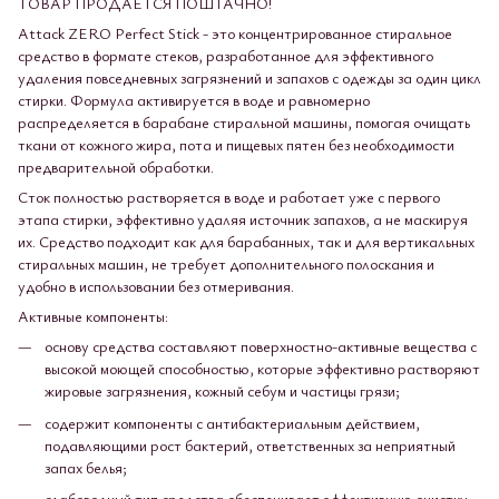
ТОВАР ПРОДАЕТСЯ ПОШТАЧНО!
Attack ZERO Perfect Stick - это концентрированное стиральное
средство в формате стеков, разработанное для эффективного
удаления повседневных загрязнений и запахов с одежды за один цикл
стирки. Формула активируется в воде и равномерно
распределяется в барабане стиральной машины, помогая очищать
ткани от кожного жира, пота и пищевых пятен без необходимости
предварительной обработки.
Сток полностью растворяется в воде и работает уже с первого
этапа стирки, эффективно удаляя источник запахов, а не маскируя
их. Средство подходит как для барабанных, так и для вертикальных
стиральных машин, не требует дополнительного полоскания и
удобно в использовании без отмеривания.
Активные компоненты:
основу средства составляют поверхностно-активные вещества с
высокой моющей способностью, которые эффективно растворяют
жировые загрязнения, кожный себум и частицы грязи;
содержит компоненты с антибактериальным действием,
подавляющими рост бактерий, ответственных за неприятный
запах белья;
слабоводный тип средства обеспечивает эффективную очистку