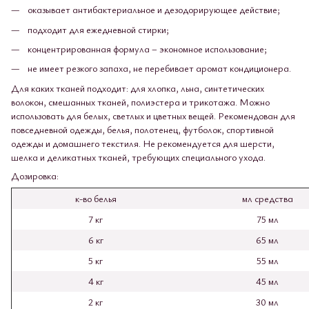
оказывает антибактериальное и дезодорирующее действие;
подходит для ежедневной стирки;
концентрированная формула – экономное использование;
не имеет резкого запаха, не перебивает аромат кондиционера.
Для каких тканей подходит: для хлопка, льна, синтетических
волокон, смешанных тканей, полиэстера и трикотажа. Можно
использовать для белых, светлых и цветных вещей. Рекомендован для
повседневной одежды, белья, полотенец, футболок, спортивной
одежды и домашнего текстиля. Не рекомендуется для шерсти,
шелка и деликатных тканей, требующих специального ухода.
Дозировка:
к-во белья
мл средства
7 кг
75 мл
6 кг
65 мл
5 кг
55 мл
4 кг
45 мл
2 кг
30 мл