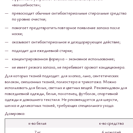
«волшебности»;
превосходит обычные антибактериальные стиральные средства
по уровню очистки;
помогает предотвратить повторное появление запаха после
носки;
оказывает антибактериальное и дезодорирующее действие;
подходит для ежедневной стирки;
концентрированная формула – экономное использование;
не имеет резкого запаха, не перебивает аромат кондиционера.
Для которых тканей подходит: для хлопка, льна, синтетических
волокон, смешанных тканей, полиэстера и трикотажа. Можно
использовать для белых, светлых и цветных вещей. Рекомендован для
повседневной одежды, белья, полотенец, футболок, спортивной
одежды и домашнего текстиля. Не рекомендуется для шерсти,
шелка и деликатных тканей, требующих специального ухода.
Дозировка:
к-во белья
к-во средства
7 кг
6 нажатий