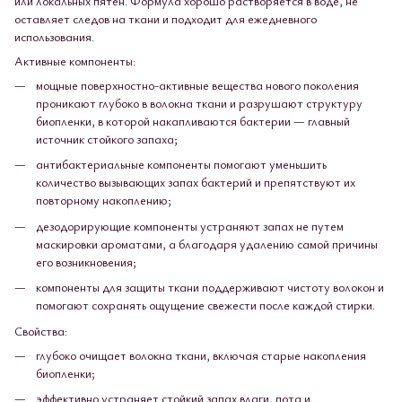
или локальных пятен. Формула хорошо растворяется в воде, не
оставляет следов на ткани и подходит для ежедневного
использования.
Активные компоненты:
мощные поверхностно-активные вещества нового поколения
проникают глубоко в волокна ткани и разрушают структуру
биопленки, в которой накапливаются бактерии — главный
источник стойкого запаха;
антибактериальные компоненты помогают уменьшить
количество вызывающих запах бактерий и препятствуют их
повторному накоплению;
дезодорирующие компоненты устраняют запах не путем
маскировки ароматами, а благодаря удалению самой причины
его возникновения;
компоненты для защиты ткани поддерживают чистоту волокон и
помогают сохранять ощущение свежести после каждой стирки.
Свойства:
глубоко очищает волокна ткани, включая старые накопления
биопленки;
эффективно устраняет стойкий запах влаги, пота и