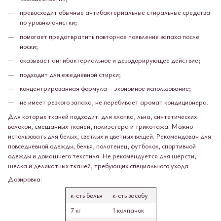
превосходит обычные антибактериальные стиральные средства
по уровню очистки;
помогает предотвратить повторное появление запаха после
носки;
оказывает антибактериальное и дезодорирующее действие;
подходит для ежедневной стирки;
концентрированная формула – экономное использование;
не имеет резкого запаха, не перебивает аромат кондиционера.
Для которых тканей подходит: для хлопка, льна, синтетических
волокон, смешанных тканей, полиэстера и трикотажа. Можно
использовать для белых, светлых и цветных вещей. Рекомендован для
повседневной одежды, белья, полотенец, футболок, спортивной
одежды и домашнего текстиля. Не рекомендуется для шерсти,
шелка и деликатных тканей, требующих специального ухода.
Дозировка:
к-сть белья
к-сть засобу
7 кг
1 колпачок