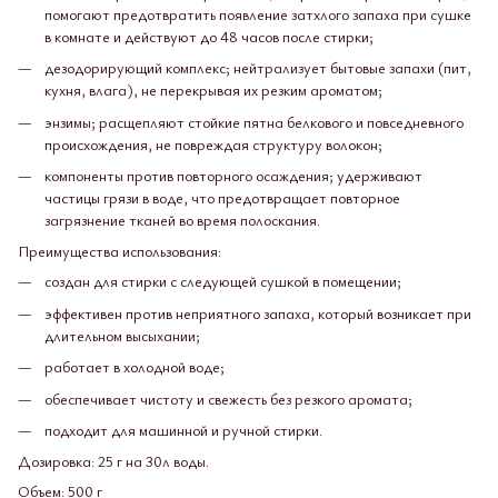
помогают предотвратить появление затхлого запаха при сушке
в комнате и действуют до 48 часов после стирки;
дезодорирующий комплекс; нейтрализует бытовые запахи (пит,
кухня, влага), не перекрывая их резким ароматом;
энзимы; расщепляют стойкие пятна белкового и повседневного
происхождения, не повреждая структуру волокон;
компоненты против повторного осаждения; удерживают
частицы грязи в воде, что предотвращает повторное
загрязнение тканей во время полоскания.
Преимущества использования:
создан для стирки с следующей сушкой в помещении;
эффективен против неприятного запаха, который возникает при
длительном высыхании;
работает в холодной воде;
обеспечивает чистоту и свежесть без резкого аромата;
подходит для машинной и ручной стирки.
Дозировка: 25 г на 30л воды.
Объем: 500 г