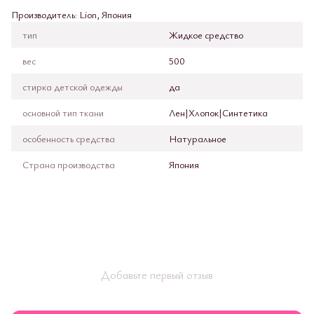
Производитель: Lion, Япония
тип
Жидкое средство
вес
500
стирка детской одежды
да
основной тип ткани
Лен|Хлопок|Синтетика
особенность средства
Натуральное
Страна производства
Япония
Добавьте первый отзыв