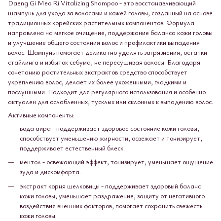
Daeng Gi Meo Ri Vitalizing Shampoo - это восстанавливающий
шампунь для ухода за волосами и кожей головы, созданный на основе
традиционных корейских растительных компонентов. Формула
направлена на мягкое очищение, поддержание баланса кожи головы
и улучшение общего состояния волос и профилактики выпадения
волос. Шампунь помогает деликатно удалять загрязнения, остатки
стайлинга и избыток себума, не пересушивая волосы. Благодаря
сочетанию растительных экстрактов средство способствует
укреплению волос, делает их более ухоженными, гладкими и
послушными. Подходит для регулярного использования и особенно
актуален для ослабленных, тусклых или склонных к выпадению волос.
Активные компоненты:
вода аира - поддерживает здоровое состояние кожи головы,
способствует уменьшению жирности, освежает и тонизирует,
поддерживает естественный блеск.
ментол - освежающий эффект, тонизирует, уменьшает ощущение
зуда и дискомфорта.
экстракт корня шелковицы - поддерживает здоровый баланс
кожи головы, уменьшает раздражение, защиту от негативного
воздействия внешних факторов, помогает сохранить свежесть
кожи головы.