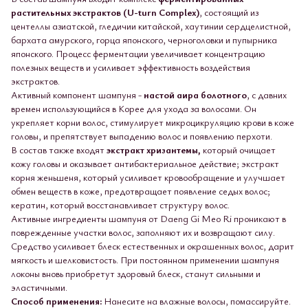
растительных экстрактов (U-turn Complex)
, состоящий из
центеллы азиатской, гледичии китайской, хаутинии сердцелистной,
бархата амурского, горца японского, черноголовки и пупырника
японского. Процесс ферментации увеличивает концентрацию
полезных веществ и усиливает эффективность воздействия
экстрактов.
Активный компонент шампуня -
настой аира болотного
, с давних
времен использующийся в Корее для ухода за волосами. Он
укрепляет корни волос, стимулирует микроцикруляцию крови в коже
головы, и препятствует выпадению волос и появлению перхоти.
В состав также входят
экстракт хризантемы,
который очищает
кожу головы и оказывает антибактериальное действие; экстракт
корня женьшеня, который усиливает кровообращение и улучшает
обмен веществ в коже, предотвращает появление седых волос;
кератин, который восстанавливает структуру волос.
Активные ингредиенты шампуня от Daeng Gi Meo Ri проникают в
поврежденные участки волос, заполняют их и возвращают силу.
Средство усиливает блеск естественных и окрашенных волос, дарит
мягкость и шелковистость. При постоянном применении шампуня
локоны вновь приобретут здоровый блеск, станут сильными и
эластичными.
Способ применения:
Нанесите на влажные волосы, помассируйте.