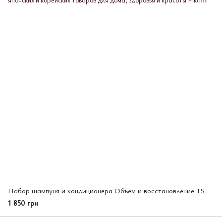
Набор шампуня и кондиционера Объем и восстановление TSUBAKI Premium 2 шт *450 мл (502827)
1 850 грн