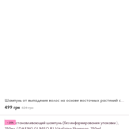
Шампунь от выпадения волос на основе восточных растений с маслом камелии (с индилл упаковкой), 250мл / DAENG GI MEO RI Dlaэ Soo
499 грн
624 грн
−20%