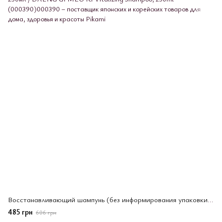
Восстанавливающий шампунь (без информирования упаковки), 250мл / DAENG GI MEO RI Vitalizing Shampoo, 250ml (000390)
485 грн
606 грн